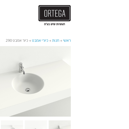
ראשי
»
חנות
»
כיורי אמבט
»
כיור אמבט 290