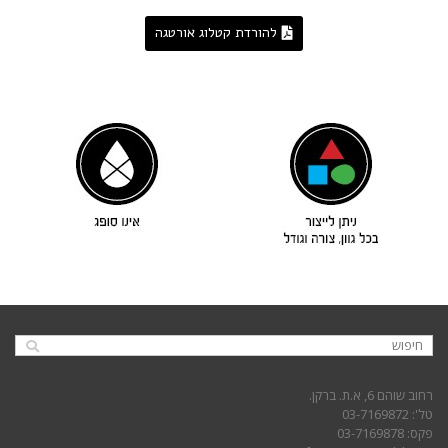
להורדת קטלוג אורטגה
רחוב שוהם 6, א.ת. ברקן.
טל': 03-7169872
פקס: 03-7169878